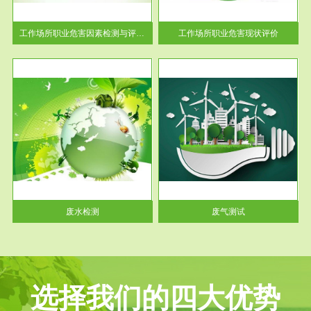
解工
-通过质谱分析等多种手段明确
与浓
工作场...
工作场所职业危害因素检测与评价...
工作场所职业危害现状评价
服务范围
废气测试
工厂
检测范围工业废气检测包括有机
水、
废气和无机废气。有机废气主要
包括...
废水检测
废气测试
选择我们的四大优势