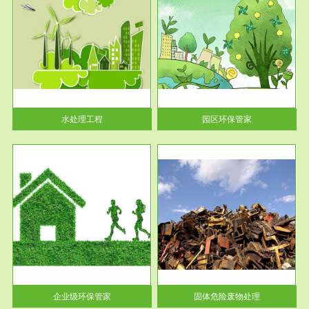
服务范围
园区环保管家
2016 年 4 月，环保部下发《关
于积极发挥环境保护作用促进供
给侧结...
水处理工程
园区环保管家
服务范围
固体危险废物处理
法情
固体废物解释：固体废物是指人
性及
们在生产建设、日常生活和其他
活动中...
企业级环保管家
固体危险废物处理