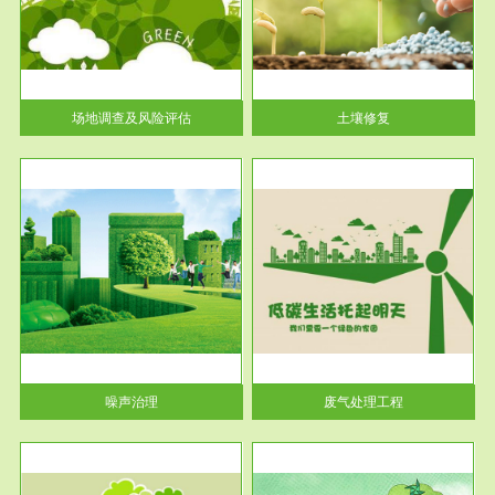
土壤修复
关停
或者
场地调查及风险评估
土壤修复
服务范围
废气处理工程
噪声治理
废气处理工程