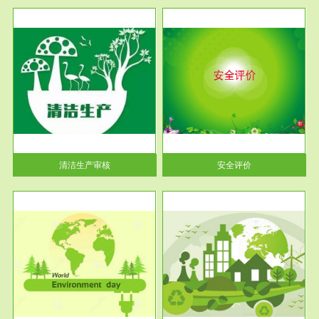
服务范围
安全评价
生产
安全评价安全评价目的是查找、
暂行
分析和预测工程、系统、生产经
营活...
清洁生产审核
安全评价
服务范围
VOCs在线监测
目环
根据《重点区域大气污染防
要辅
治“十二五”规划》有机废气净化