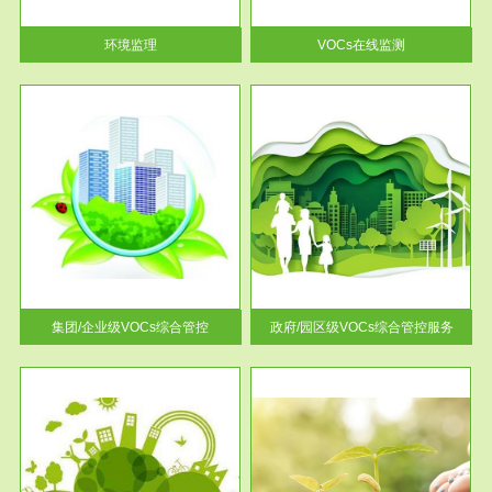
率达...
环境监理
VOCs在线监测
服务范围
控
政府/园区级VOCs综合管控服务
找到
根据《石化行业挥发性有机物综
排放
合整治方案》文件要求，到2017
年，全...
集团/企业级VOCs综合管控
政府/园区级VOCs综合管控服务
服务范围