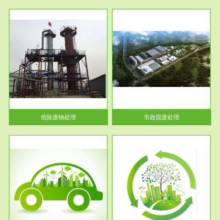
服务范围
市政固废处理
人民
蔚蓝生态环境科技所从事的市政
》的
废物处理业务包括市政废物的处
理处...
危险废物处理
市政固废处理
服务范围
与评
工作场所职业危害现状评价
【现状评价意义】：具体因素---