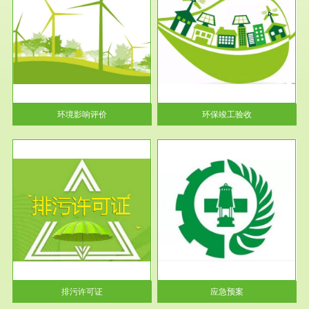
服务范围
环保竣工验收
护
根据《建设项目环境保护管理条
利
例》第十七条 编制环境影响报
告书、...
环境影响评价
环保竣工验收
服务范围
应急预案
许可
根据《中华人民共和国环境保护
环境
法》第十九条 企业事业单位应
当按照...
排污许可证
应急预案