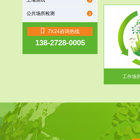
土壤测试
公共场所检测
服务范围
7X24咨询热线
138-2728-0005
工作场所职业危害现状评价
【现状评价意义】：具体因素----通过质谱分析
废水污水检测
等多种手段明确工作场...
中
工作场