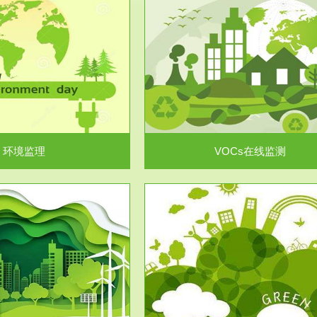
服务范围
服务范围
VOCs在线监测
集团/企业级VOCs综合管
域大气污染防治“十二五”规划》有
进行VOCs管控，首先就要找到排
机废气净化率达...
监测估算出排放量。企业..
环境监理
VOCs在线监测
服务范围
服务范围
场地调查及风险评估
土壤修复
委托，对于拟关停搬迁和拟变更土
利用方式或者土地使...