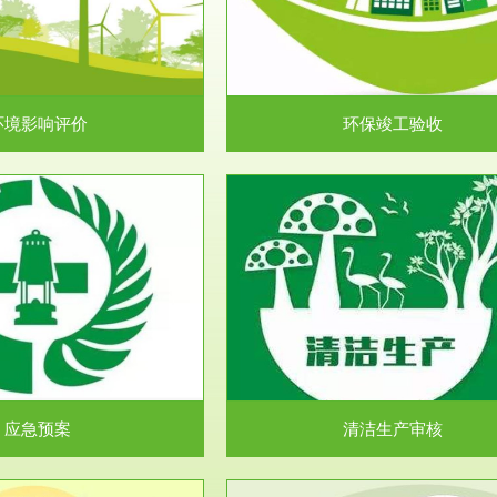
目环境保护管理条例》第十七条 编
排污许可申报咨询：（排污许可证
环境影响报告书、...
人民共和国环境保护法》..
环境影响评价
环保竣工验收
服务范围
服务范围
清洁生产审核
安全评价
民共和国清洁生产促进法》、《清
安全评价安全评价目的是查找、分
生产审核暂行办法...
程、系统、生产经营活..
应急预案
清洁生产审核