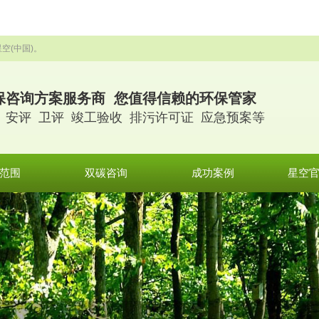
空(中国)。
保咨询方案服务商 您值得信赖的环保管家
 安评 卫评 竣工验收 排污许可证 应急预案等
范围
双碳咨询
成功案例
星空