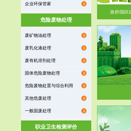
企业环保管家
政府/园区
危险废物处理
废矿物油处理
服务范围
废乳化液处理
噪声治理
废有机溶剂处理
固体危险废物处理
危险废物处置与综合利用
其他危废处理
一般固废处理
服务范围
职业卫生检测评价