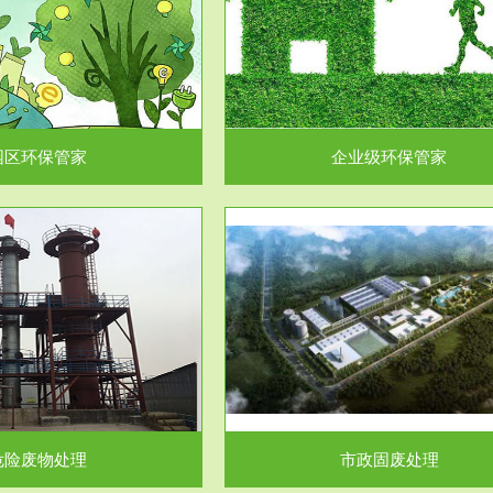
企业级环保管家
固体危险废物处理
为企业环保执法情况的一个重要依
固体废物解释：固体废物是指人们
，其必要性及合规性...
日常生活和其他活动中..
园区环保管家
企业级环保管家
服务范围
服务范围
市政固废处理
工作场所职业危害因素检测与评
科技所从事的市政废物处理业务包
【检测评价意义】：全面了解工作
市政废物的处理处...
害因素分布与浓（强）度..
危险废物处理
市政固废处理