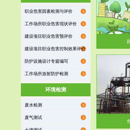
园区环保管家
职业危害因素检测与评价
2016 年 4 月，环保部下发《关于积极发挥环境
排污许可证作
工作场所职业危害现状评价
保护作用促进供给侧结...
据
建设项目职业危害预评价
建设项目职业危害控制效果评价
防护设施设计专篇编写
服务范围
工作场所放射防护检测
危险废物处理
环境检测
危险废物解释：根据《中华人民共和国固体废物
蔚蓝生态环境
废水检测
污染防治法》的规定，危...
括
废气测试