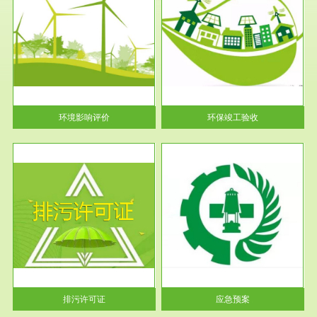
服务范围
环保竣工验收
护
根据《建设项目环境保护管理条
利
例》第十七条 编制环境影响报
告书、...
环境影响评价
环保竣工验收
服务范围
应急预案
许可
根据《中华人民共和国环境保护
环境
法》第十九条 企业事业单位应
当按照...
排污许可证
应急预案