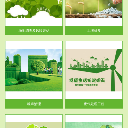
土壤修复
关停
或者
场地调查及风险评估
土壤修复
服务范围
废气处理工程
噪声治理
废气处理工程