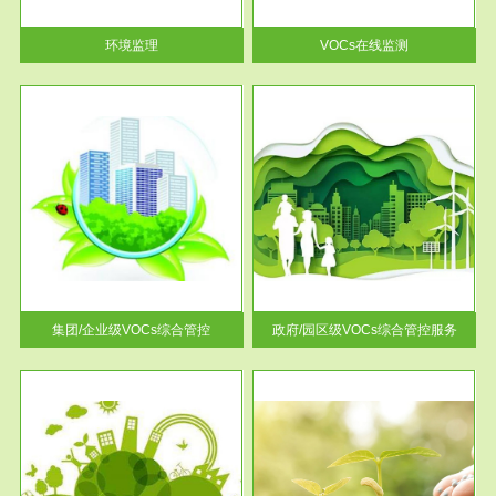
率达...
环境监理
VOCs在线监测
服务范围
控
政府/园区级VOCs综合管控服务
找到
根据《石化行业挥发性有机物综
排放
合整治方案》文件要求，到2017
年，全...
集团/企业级VOCs综合管控
政府/园区级VOCs综合管控服务
服务范围