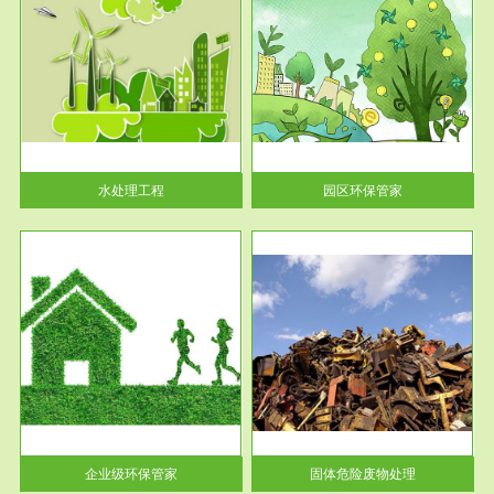
服务范围
园区环保管家
2016 年 4 月，环保部下发《关
于积极发挥环境保护作用促进供
给侧结...
水处理工程
园区环保管家
服务范围
固体危险废物处理
法情
固体废物解释：固体废物是指人
性及
们在生产建设、日常生活和其他
活动中...
企业级环保管家
固体危险废物处理