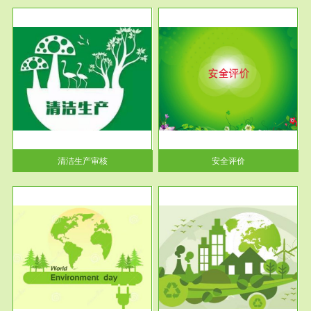
服务范围
安全评价
生产
安全评价安全评价目的是查找、
暂行
分析和预测工程、系统、生产经
营活...
清洁生产审核
安全评价
服务范围
VOCs在线监测
目环
根据《重点区域大气污染防
要辅
治“十二五”规划》有机废气净化