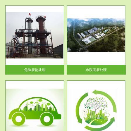
服务范围
市政固废处理
人民
蔚蓝生态环境科技所从事的市政
》的
废物处理业务包括市政废物的处
理处...
危险废物处理
市政固废处理
服务范围
与评
工作场所职业危害现状评价
【现状评价意义】：具体因素---