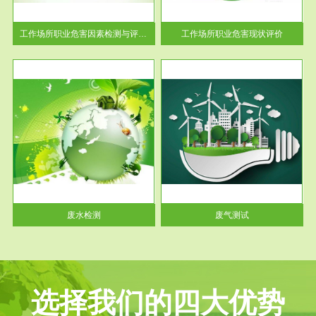
解工
-通过质谱分析等多种手段明确
与浓
工作场...
工作场所职业危害因素检测与评价...
工作场所职业危害现状评价
服务范围
废气测试
工厂
检测范围工业废气检测包括有机
水、
废气和无机废气。有机废气主要
包括...
废水检测
废气测试
选择我们的四大优势