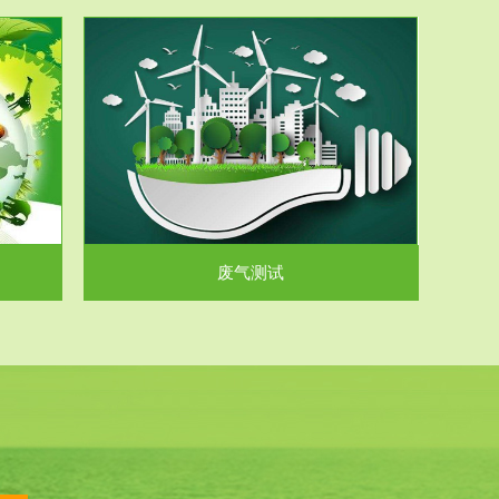
气和无机废
.
废气测试