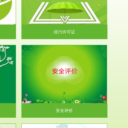
）根据《中华
.
排污许可证
析和预测工
.
安全评价