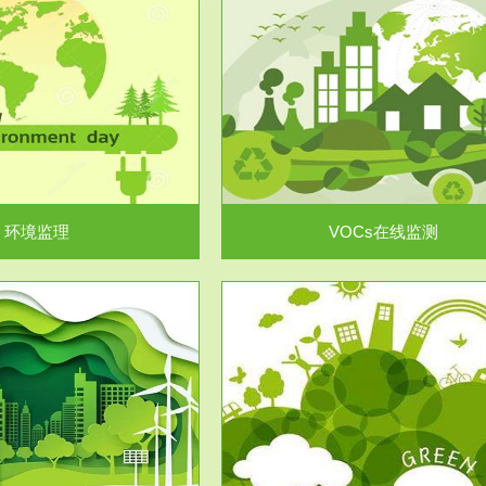
服务范围
服务范围
VOCs在线监测
集团/企业级VOCs综合管
域大气污染防治“十二五”规划》有
进行VOCs管控，首先就要找到排
机废气净化率达...
监测估算出排放量。企业..
环境监理
VOCs在线监测
服务范围
服务范围
场地调查及风险评估
土壤修复
委托，对于拟关停搬迁和拟变更土
利用方式或者土地使...