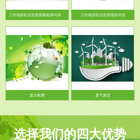
解工
-通过质谱分析等多种手段明确
与浓
工作场...
工作场所职业危害因素检测与评价...
工作场所职业危害现状评价
服务范围
废气测试
工厂
检测范围工业废气检测包括有机
水、
废气和无机废气。有机废气主要
包括...
废水检测
废气测试
选择我们的四大优势