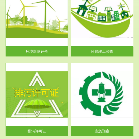
服务范围
环保竣工验收
护
根据《建设项目环境保护管理条
利
例》第十七条 编制环境影响报
告书、...
环境影响评价
环保竣工验收
服务范围
应急预案
许可
根据《中华人民共和国环境保护
环境
法》第十九条 企业事业单位应
当按照...
排污许可证
应急预案