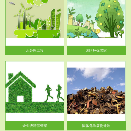
服务范围
园区环保管家
2016 年 4 月，环保部下发《关
于积极发挥环境保护作用促进供
给侧结...
水处理工程
园区环保管家
服务范围
固体危险废物处理
法情
固体废物解释：固体废物是指人
性及
们在生产建设、日常生活和其他
活动中...
企业级环保管家
固体危险废物处理