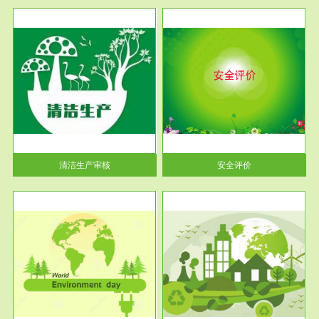
服务范围
安全评价
生产
安全评价安全评价目的是查找、
暂行
分析和预测工程、系统、生产经
营活...
清洁生产审核
安全评价
服务范围
VOCs在线监测
目环
根据《重点区域大气污染防
要辅
治“十二五”规划》有机废气净化