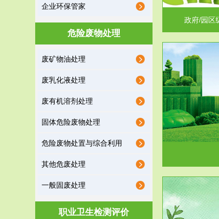
企业环保管家
政府/园区
危险废物处理
废矿物油处理
服务范围
废乳化液处理
噪声治理
废有机溶剂处理
固体危险废物处理
危险废物处置与综合利用
其他危废处理
一般固废处理
服务范围
职业卫生检测评价