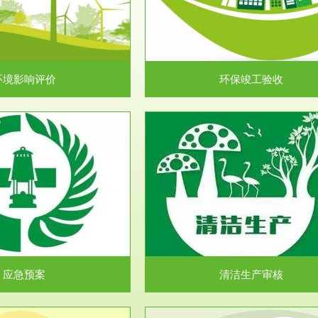
目环境保护管理条例》第十七条 编
排污许可申报咨询：（排污许可证
环境影响报告书、...
人民共和国环境保护法》..
环境影响评价
环保竣工验收
服务范围
服务范围
清洁生产审核
安全评价
民共和国清洁生产促进法》、《清
安全评价安全评价目的是查找、分
生产审核暂行办法...
程、系统、生产经营活..
应急预案
清洁生产审核