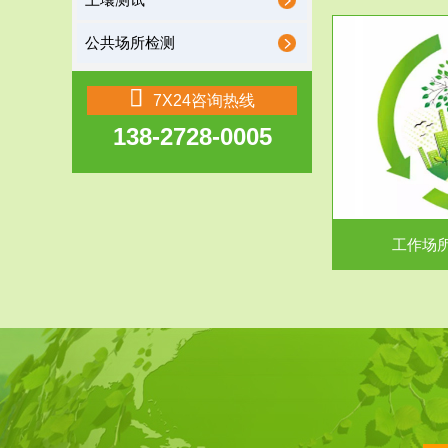
土壤测试
公共场所检测
服务范围
7X24咨询热线
138-2728-0005
工作场所职业危害现状评价
【现状评价意义】：具体因素----通过质谱分析
废水污水检测
等多种手段明确工作场...
中
工作场