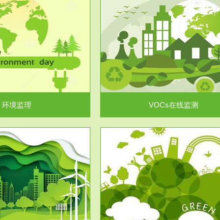
服务范围
服务范围
VOCs在线监测
集团/企业级VOCs综合管
域大气污染防治“十二五”规划》有
进行VOCs管控，首先就要找到排
机废气净化率达...
监测估算出排放量。企业..
环境监理
VOCs在线监测
服务范围
服务范围
场地调查及风险评估
土壤修复
委托，对于拟关停搬迁和拟变更土
利用方式或者土地使...