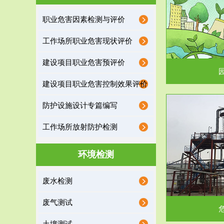
园区环保管家
职业危害因素检测与评价
2016 年 4 月，环保部下发《关于积极发挥环境
排污许可证作
工作场所职业危害现状评价
保护作用促进供给侧结...
据
建设项目职业危害预评价
建设项目职业危害控制效果评价
防护设施设计专篇编写
服务范围
工作场所放射防护检测
危险废物处理
环境检测
危险废物解释：根据《中华人民共和国固体废物
蔚蓝生态环境
废水检测
污染防治法》的规定，危...
括
废气测试