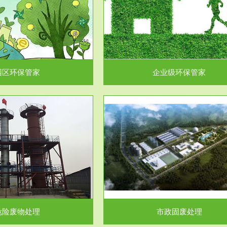
企业级环保管家
固体危险废物处理
为企业环保执法情况的一个重要依
固体废物解释：固体废物是指人们
，其必要性及合规性...
日常生活和其他活动中..
园区环保管家
企业级环保管家
服务范围
服务范围
市政固废处理
工作场所职业危害因素检测与评
科技所从事的市政废物处理业务包
【检测评价意义】：全面了解工作
市政废物的处理处...
害因素分布与浓（强）度..
危险废物处理
市政固废处理