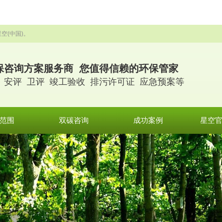
空(中国)。
保咨询方案服务商 您值得信赖的环保管家
 安评 卫评 竣工验收 排污许可证 应急预案等
范围
双碳咨询
成功案例
星空