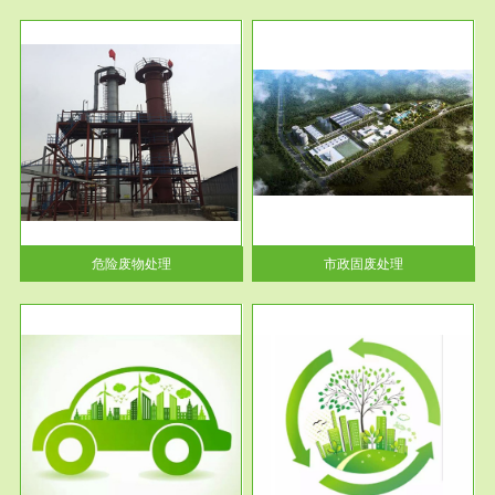
服务范围
市政固废处理
人民
蔚蓝生态环境科技所从事的市政
》的
废物处理业务包括市政废物的处
理处...
危险废物处理
市政固废处理
服务范围
与评
工作场所职业危害现状评价
【现状评价意义】：具体因素---