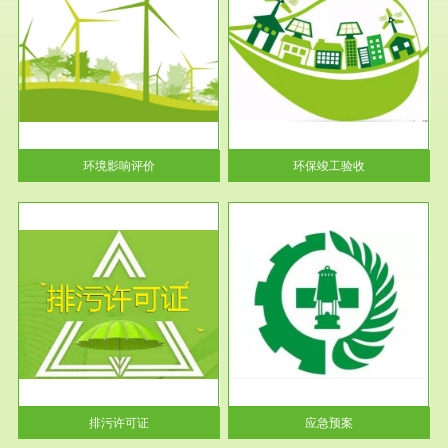
服务范围
环保竣工验收
护
根据《建设项目环境保护管理条
利
例》第十七条 编制环境影响报
告书、...
环境影响评价
环保竣工验收
服务范围
应急预案
许可
根据《中华人民共和国环境保护
环境
法》第十九条 企业事业单位应
当按照...
排污许可证
应急预案