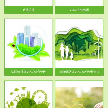
率达...
环境监理
VOCs在线监测
服务范围
控
政府/园区级VOCs综合管控服务
找到
根据《石化行业挥发性有机物综
排放
合整治方案》文件要求，到2017
年，全...
集团/企业级VOCs综合管控
政府/园区级VOCs综合管控服务
服务范围