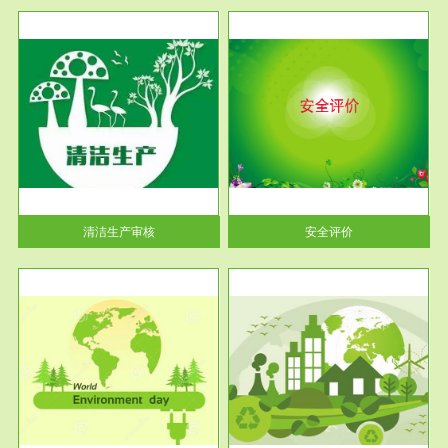
服务范围
安全评价
生产
安全评价安全评价目的是查找、
暂行
分析和预测工程、系统、生产经
营活...
清洁生产审核
安全评价
服务范围
VOCs在线监测
目环
根据《重点区域大气污染防
要辅
治“十二五”规划》有机废气净化