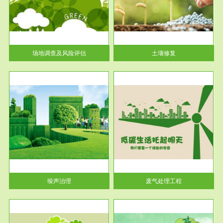
土壤修复
关停
或者
场地调查及风险评估
土壤修复
服务范围
废气处理工程
噪声治理
废气处理工程