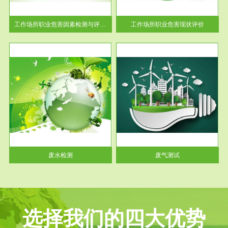
解工
-通过质谱分析等多种手段明确
与浓
工作场...
工作场所职业危害因素检测与评价...
工作场所职业危害现状评价
服务范围
废气测试
工厂
检测范围工业废气检测包括有机
水、
废气和无机废气。有机废气主要
包括...
废水检测
废气测试
选择我们的四大优势