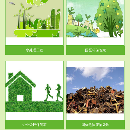
服务范围
园区环保管家
2016 年 4 月，环保部下发《关
于积极发挥环境保护作用促进供
给侧结...
水处理工程
园区环保管家
服务范围
固体危险废物处理
法情
固体废物解释：固体废物是指人
性及
们在生产建设、日常生活和其他
活动中...
企业级环保管家
固体危险废物处理