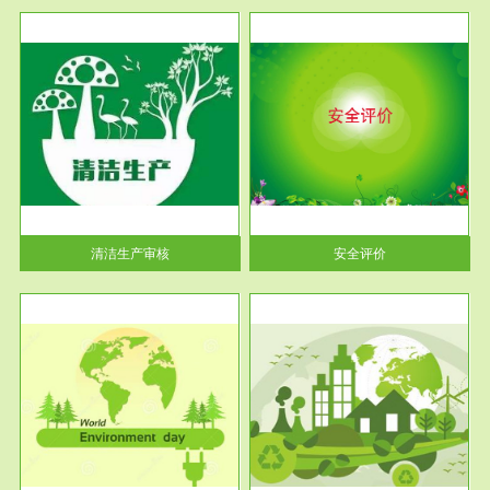
服务范围
安全评价
生产
安全评价安全评价目的是查找、
暂行
分析和预测工程、系统、生产经
营活...
清洁生产审核
安全评价
服务范围
VOCs在线监测
目环
根据《重点区域大气污染防
要辅
治“十二五”规划》有机废气净化