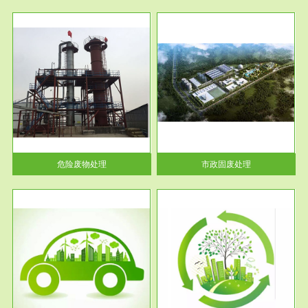
服务范围
市政固废处理
人民
蔚蓝生态环境科技所从事的市政
》的
废物处理业务包括市政废物的处
理处...
危险废物处理
市政固废处理
服务范围
与评
工作场所职业危害现状评价
【现状评价意义】：具体因素---