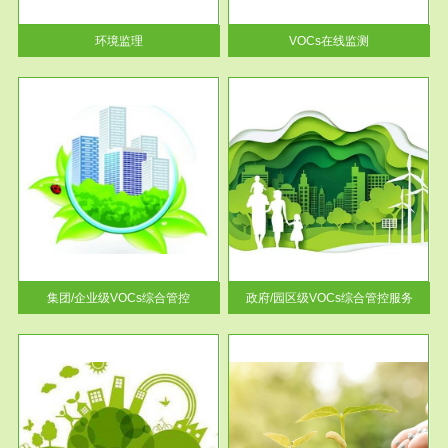
率达...
环境监理
VOCs在线监测
服务范围
控
政府/园区级VOCs综合管控服务
找到
根据《石化行业挥发性有机物综
排放
合整治方案》文件要求，到2017
年，全...
集团/企业级VOCs综合管控
政府/园区级VOCs综合管控服务
服务范围