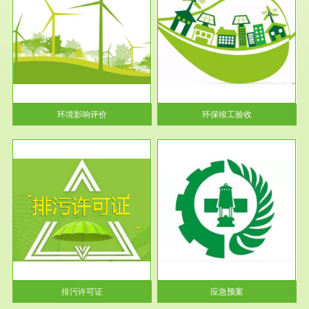
服务范围
环保竣工验收
护
根据《建设项目环境保护管理条
利
例》第十七条 编制环境影响报
告书、...
环境影响评价
环保竣工验收
服务范围
应急预案
许可
根据《中华人民共和国环境保护
环境
法》第十九条 企业事业单位应
当按照...
排污许可证
应急预案