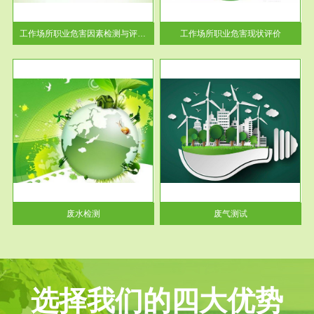
解工
-通过质谱分析等多种手段明确
与浓
工作场...
工作场所职业危害因素检测与评价...
工作场所职业危害现状评价
服务范围
废气测试
工厂
检测范围工业废气检测包括有机
水、
废气和无机废气。有机废气主要
包括...
废水检测
废气测试
选择我们的四大优势