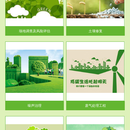
土壤修复
关停
或者
场地调查及风险评估
土壤修复
服务范围
废气处理工程
噪声治理
废气处理工程