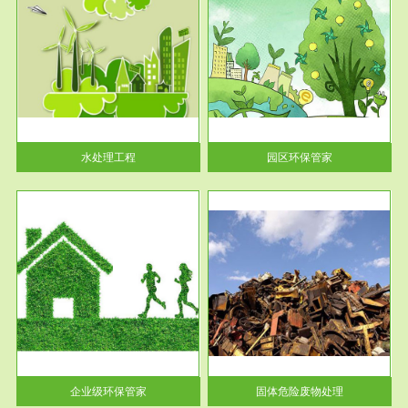
服务范围
园区环保管家
2016 年 4 月，环保部下发《关
于积极发挥环境保护作用促进供
给侧结...
水处理工程
园区环保管家
服务范围
固体危险废物处理
法情
固体废物解释：固体废物是指人
性及
们在生产建设、日常生活和其他
活动中...
企业级环保管家
固体危险废物处理