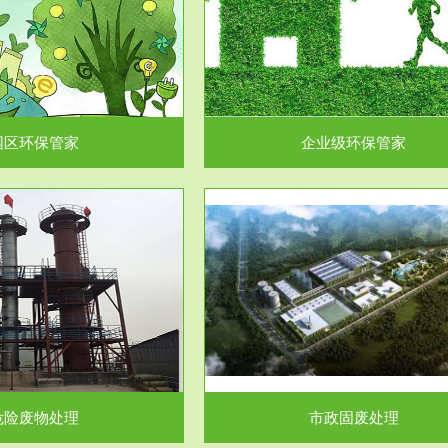
企业级环保管家
固体危险废物处理
为企业环保执法情况的一个重要依
固体废物解释：固体废物是指人们
，其必要性及合规性...
日常生活和其他活动中..
园区环保管家
企业级环保管家
服务范围
服务范围
市政固废处理
工作场所职业危害因素检测与评
科技所从事的市政废物处理业务包
【检测评价意义】：全面了解工作
市政废物的处理处...
害因素分布与浓（强）度..
危险废物处理
市政固废处理