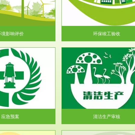
目环境保护管理条例》第十七条 编
排污许可申报咨询：（排污许可证
环境影响报告书、...
人民共和国环境保护法》..
环境影响评价
环保竣工验收
服务范围
服务范围
清洁生产审核
安全评价
民共和国清洁生产促进法》、《清
安全评价安全评价目的是查找、分
生产审核暂行办法...
程、系统、生产经营活..
应急预案
清洁生产审核