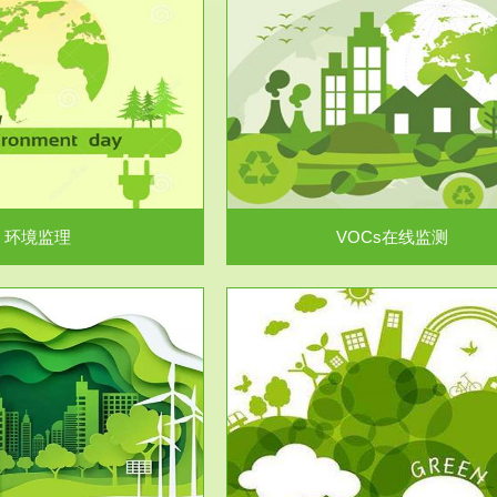
服务范围
服务范围
VOCs在线监测
集团/企业级VOCs综合管
域大气污染防治“十二五”规划》有
进行VOCs管控，首先就要找到排
机废气净化率达...
监测估算出排放量。企业..
环境监理
VOCs在线监测
服务范围
服务范围
场地调查及风险评估
土壤修复
委托，对于拟关停搬迁和拟变更土
利用方式或者土地使...