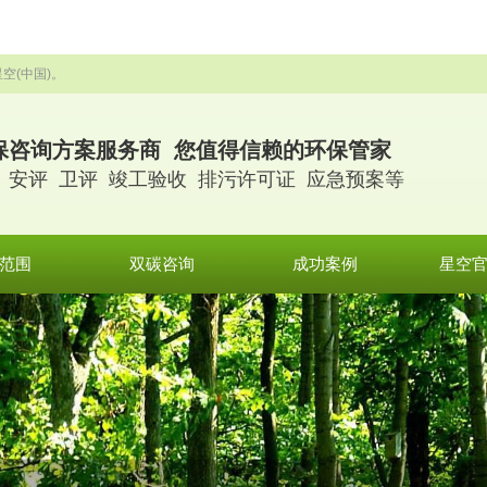
空(中国)。
保咨询方案服务商 您值得信赖的环保管家
 安评 卫评 竣工验收 排污许可证 应急预案等
范围
双碳咨询
成功案例
星空