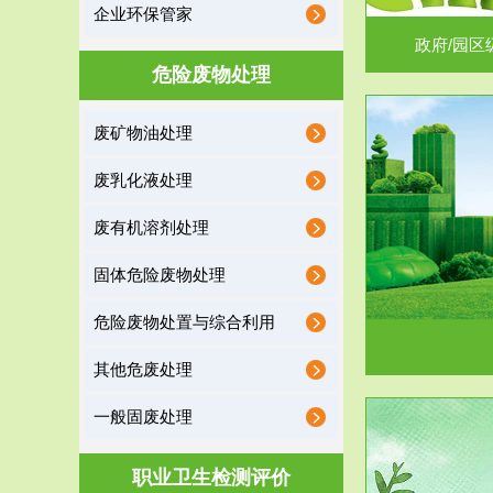
企业环保管家
政府/园区
危险废物处理
废矿物油处理
服务范围
废乳化液处理
噪声治理
废有机溶剂处理
固体危险废物处理
危险废物处置与综合利用
其他危废处理
一般固废处理
服务范围
职业卫生检测评价