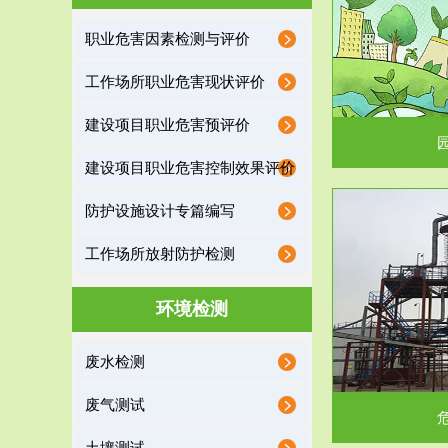
园区环保管家
职业危害因素检测与评价
2016 年 4 月，环保部下发《关于积极发挥环境
排污许可证作
工作场所职业危害现状评价
保护作用促进供给侧结...
据
建设项目职业危害预评价
建设项目职业危害控制效果评价
防护设施设计专篇编写
服务范围
工作场所放射防护检测
危险废物处理
环境检测
危险废物解释：根据《中华人民共和国固体废物
蔚蓝生态环境
废水检测
污染防治法》的规定，危...
括
废气测试