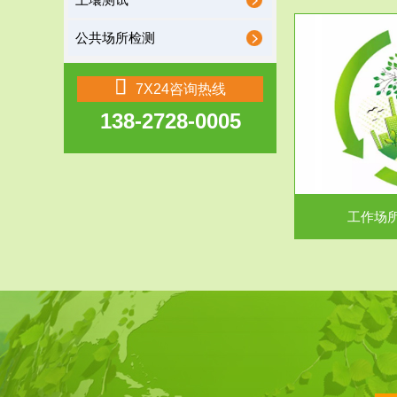
土壤测试
公共场所检测
服务范围
7X24咨询热线
138-2728-0005
工作场所职业危害现状评价
【现状评价意义】：具体因素----通过质谱分析
废水污水检测
等多种手段明确工作场...
中
工作场