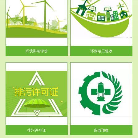
服务范围
环保竣工验收
护
根据《建设项目环境保护管理条
利
例》第十七条 编制环境影响报
告书、...
环境影响评价
环保竣工验收
服务范围
应急预案
许可
根据《中华人民共和国环境保护
环境
法》第十九条 企业事业单位应
当按照...
排污许可证
应急预案