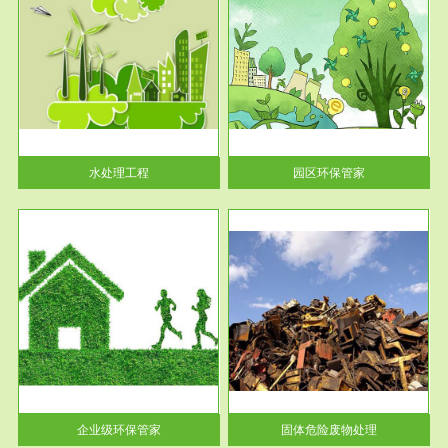
服务范围
园区环保管家
2016 年 4 月，环保部下发《关
于积极发挥环境保护作用促进供
给侧结...
水处理工程
园区环保管家
服务范围
固体危险废物处理
法情
固体废物解释：固体废物是指人
性及
们在生产建设、日常生活和其他
活动中...
企业级环保管家
固体危险废物处理