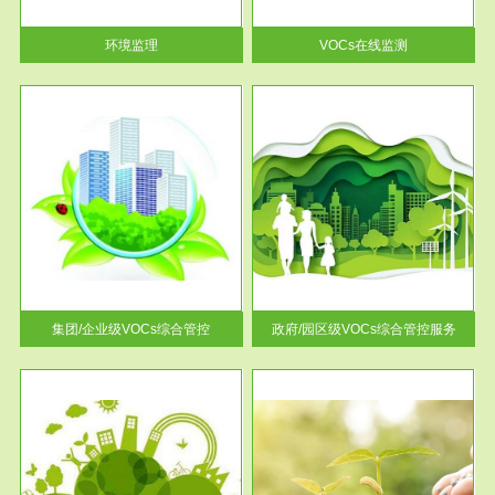
率达...
环境监理
VOCs在线监测
服务范围
控
政府/园区级VOCs综合管控服务
找到
根据《石化行业挥发性有机物综
排放
合整治方案》文件要求，到2017
年，全...
集团/企业级VOCs综合管控
政府/园区级VOCs综合管控服务
服务范围