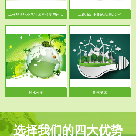
解工
-通过质谱分析等多种手段明确
与浓
工作场...
工作场所职业危害因素检测与评价...
工作场所职业危害现状评价
服务范围
废气测试
工厂
检测范围工业废气检测包括有机
水、
废气和无机废气。有机废气主要
包括...
废水检测
废气测试
选择我们的四大优势