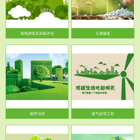
土壤修复
关停
或者
场地调查及风险评估
土壤修复
服务范围
废气处理工程
噪声治理
废气处理工程