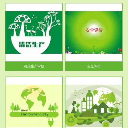
服务范围
安全评价
生产
安全评价安全评价目的是查找、
暂行
分析和预测工程、系统、生产经
营活...
清洁生产审核
安全评价
服务范围
VOCs在线监测
目环
根据《重点区域大气污染防
要辅
治“十二五”规划》有机废气净化