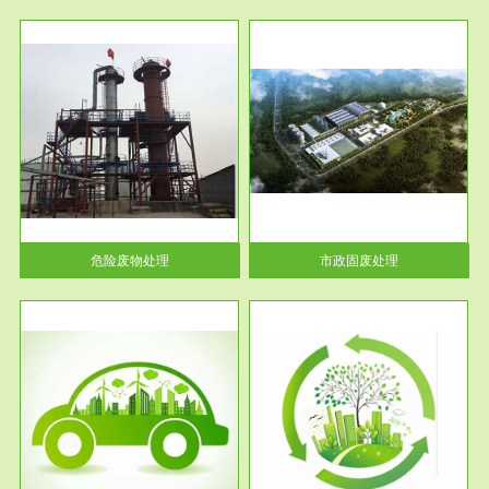
服务范围
市政固废处理
人民
蔚蓝生态环境科技所从事的市政
》的
废物处理业务包括市政废物的处
理处...
危险废物处理
市政固废处理
服务范围
与评
工作场所职业危害现状评价
【现状评价意义】：具体因素---