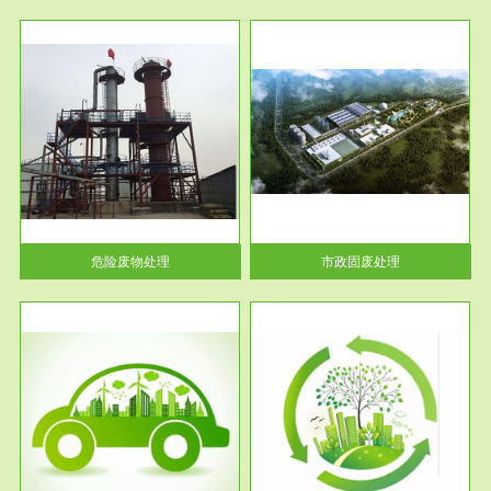
服务范围
市政固废处理
人民
蔚蓝生态环境科技所从事的市政
》的
废物处理业务包括市政废物的处
理处...
危险废物处理
市政固废处理
服务范围
与评
工作场所职业危害现状评价
【现状评价意义】：具体因素---