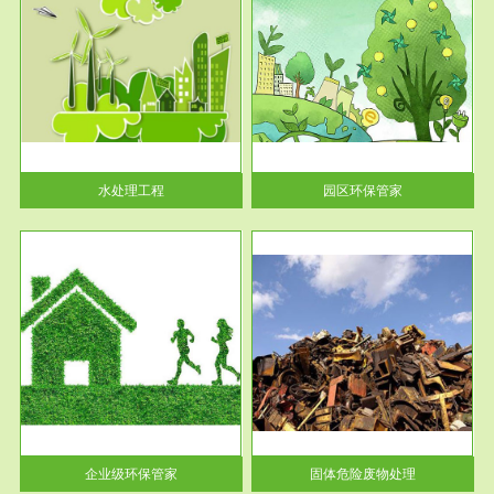
服务范围
园区环保管家
2016 年 4 月，环保部下发《关
于积极发挥环境保护作用促进供
给侧结...
水处理工程
园区环保管家
服务范围
固体危险废物处理
法情
固体废物解释：固体废物是指人
性及
们在生产建设、日常生活和其他
活动中...
企业级环保管家
固体危险废物处理