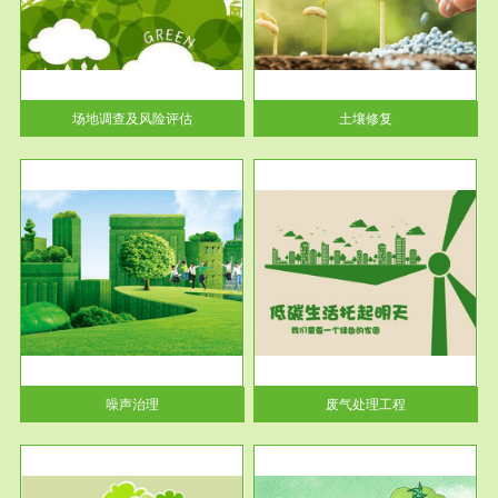
土壤修复
关停
或者
场地调查及风险评估
土壤修复
服务范围
废气处理工程
噪声治理
废气处理工程