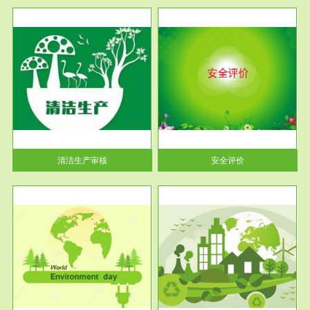
服务范围
安全评价
生产
安全评价安全评价目的是查找、
暂行
分析和预测工程、系统、生产经
营活...
清洁生产审核
安全评价
服务范围
VOCs在线监测
目环
根据《重点区域大气污染防
要辅
治“十二五”规划》有机废气净化