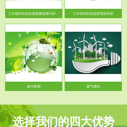
解工
-通过质谱分析等多种手段明确
与浓
工作场...
工作场所职业危害因素检测与评价...
工作场所职业危害现状评价
服务范围
废气测试
工厂
检测范围工业废气检测包括有机
水、
废气和无机废气。有机废气主要
包括...
废水检测
废气测试
选择我们的四大优势