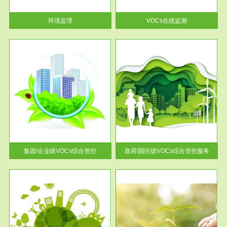
率达...
环境监理
VOCs在线监测
服务范围
控
政府/园区级VOCs综合管控服务
找到
根据《石化行业挥发性有机物综
排放
合整治方案》文件要求，到2017
年，全...
集团/企业级VOCs综合管控
政府/园区级VOCs综合管控服务
服务范围