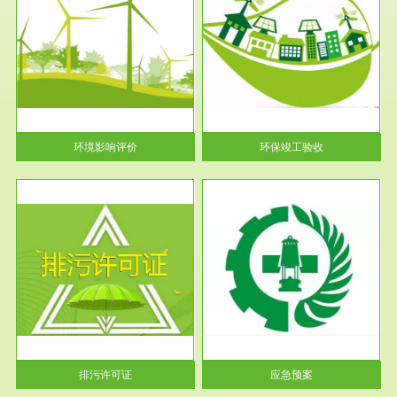
服务范围
环保竣工验收
护
根据《建设项目环境保护管理条
利
例》第十七条 编制环境影响报
告书、...
环境影响评价
环保竣工验收
服务范围
应急预案
许可
根据《中华人民共和国环境保护
环境
法》第十九条 企业事业单位应
当按照...
排污许可证
应急预案